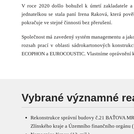
V roce 2020 došlo bohužel k úmrtí zakladatele a 
jednatelkou se stala paní Irena Raková, která pov
pokračuje ve stejné činnosti bez přerušení.
Společnost má zavedený systém managementu a jakos
rozsah prací v oblasti sádrokartonových konstruk
ECOPHON a EUROCOUSTIC. Vlastníme oprávnění k mo
Vybrané významné rea
Rekonstrukce správní budovy č.21 BAŤOVA 
Zlínského kraje a Územního finančního orgánu ( 