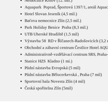
Nemocnice Krnov (12. mil.)
Aquapark Poprad, Športová 1397/1, areál Aquacit
Hotel Slovan Jeseník (4,5 mil.)
Baťova nemocnice Zlín (2,5 mil.)
Park Holiday Benice Praha (8,3 mil.)
UTB Uherské Hradiště (1,5 mil)
Výstavba 58 RD v Říčanech-Radošovicích (3,2 m
Obchodní a zábavní centrum Čestlice Hotel AQUA
Administrativně-vzdělávací centrum SRS, Praha-
Stanice HZS Kladno (1 mi.)
Půdní nástavba Evropská (5 mil)
Půdní nástavba Bělocerkevská , Praha (7 mil)
Sportovní hala Novesta Zlín (4 mil)
Česká spořitelna Zlín (5mil)