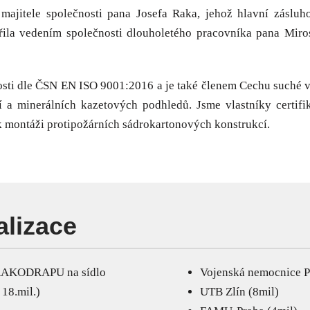
majitele společnosti pana Josefa Raka, jehož hlavní záslu
ěřila vedením společnosti dlouholetého pracovníka pana Miros
ti dle ČSN EN ISO 9001:2016 a je také členem Cechu suché vý
cí a minerálních kazetových podhledů. Jsme vlastníky certi
ntáži protipožárních sádrokartonových konstrukcí.
lizace
MRAKODRAPU na sídlo
Vojenská nemocnice P
18.mil.)
UTB Zlín (8mil)