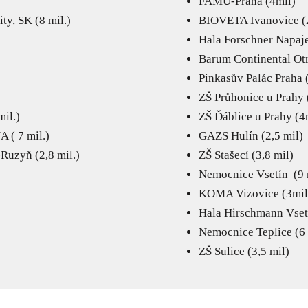
FAMU-Praha (4mil)
y, SK (8 mil.)
BIOVETA Ivanovice (
Hala Forschner Napaje
Barum Continental Ot
Pinkasův Palác Praha 
ZŠ Průhonice u Prahy 
il.)
ZŠ Ďáblice u Prahy (4
 ( 7 mil.)
GAZS Hulín (2,5 mil)
Ruzyň (2,8 mil.)
ZŠ Stašecí (3,8 mil)
Nemocnice Vsetín (9 
KOMA Vizovice (3mil
Hala Hirschmann Vsetí
Nemocnice Teplice (6 
ZŠ Sulice (3,5 mil)